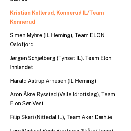
Kristian Kollerud, Konnerud IL/Team
Konnerud
Simen Myhre (IL Heming), Team ELON
Oslofjord
Jørgen Schjølberg (Tynset IL), Team Elon
Innlandet
Harald Astrup Arnesen (IL Heming)
Aron Åkre Rysstad (Valle Idrottslag), Team
Elon Sør-Vest
Filip Skari (Nittedal IL), Team Aker Dæhlie
Lars Michael Saab Bjertnæs (Njård/Team),